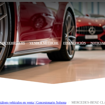
 DE VEHÍCULOS
VENDER MI COCHE
FINANCIACIÓN
NOTICIA
tálogo vehículos en venta | Concesionario Solsona
MERCEDES-BENZ CL