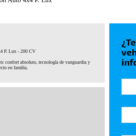
¿Te
veh
4 P. Lux - 200 CV
inf
m: confort absoluto, tecnología de vanguardia y
cto en familia.