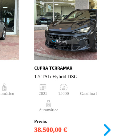
CUPRA TERRAMAR
1.5 TSI eHybrid DSG
tomático
2025
15000
Gasolina híbrido enchufable
Automático
Precio:
38.500,00 €