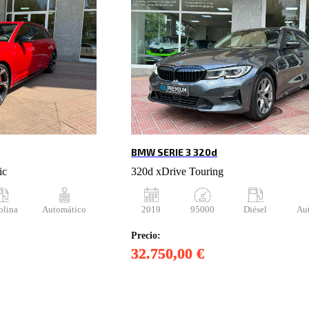
BMW SERIE 3 320d
ic
320d xDrive Touring
olina
Automático
2019
95000
Diésel
Au
Precio:
32.750,00 €