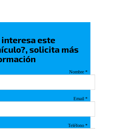
 interesa este
ículo?, solicita más
ormación
Nombre
*
Email
*
Teléfono
*