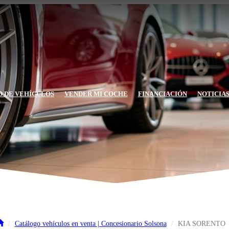
 DE VEHÍCULOS
VENDER MI COCHE
FINANCIACIÓN
NOTICIA
Catálogo vehículos en venta | Concesionario Solsona
KIA SORENTO