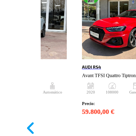
AUDI RS4
TDI S Tronic
Avant TFSI Quattro Tiptron
9000
Diésel
Automático
2020
108000
Gas
Precio:
€
59.800,00 €