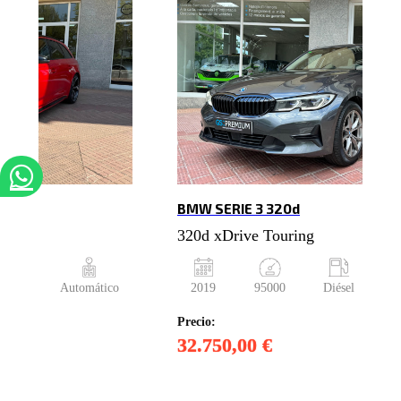
BMW SERIE 3 320d
tronic
320d xDrive Touring
solina
Automático
2019
95000
Diésel
A
Precio:
32.750,00 €