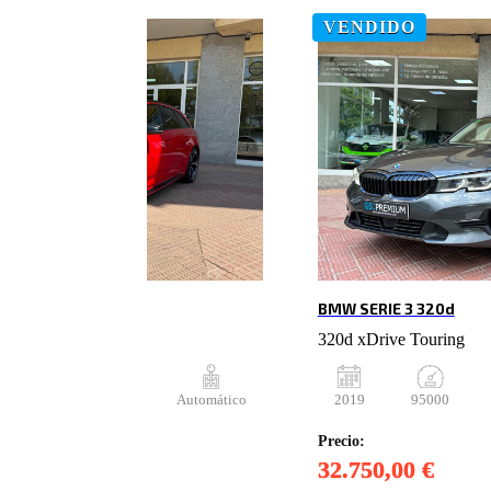
VENDIDO
BMW SERIE 3 320d
Quattro Tiptronic
320d xDrive Touring
108000
Gasolina
Automático
2019
95000
Precio:
0 €
32.750,00 €