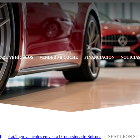
 DE VEHÍCULOS
VENDER MI COCHE
FINANCIACIÓN
NOTICIA
Catálogo vehículos en venta | Concesionario Solsona
SEAT LEÓN ST