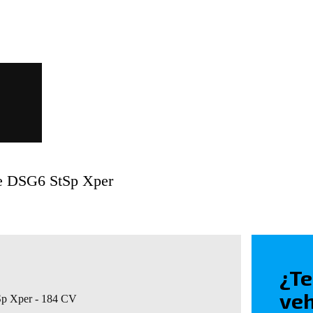
a
ve DSG6 StSp Xper
¿Te
veh
Sp Xper - 184 CV