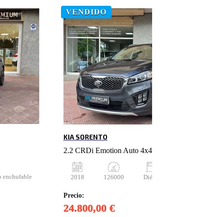
VENDIDO
KIA SORENTO
2.2 CRDi Emotion Auto 4x4 P. Lux
o enchufable
2018
126000
Diésel
Automático
Precio:
24.800,00 €