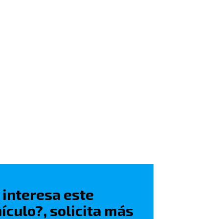
 interesa este
ículo?, solicita más