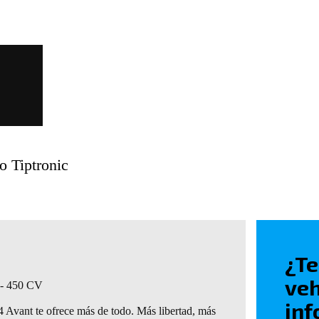
a
o Tiptronic
¿Te
veh
 - 450 CV
inf
 Avant te ofrece más de todo. Más libertad, más