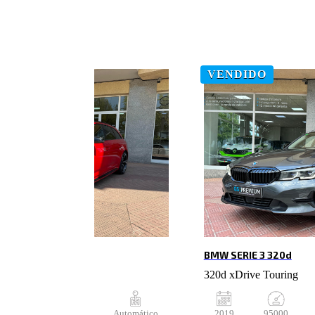
VENDIDO
BMW SERIE 3 320d
Quattro Tiptronic
320d xDrive Touring
108000
Gasolina
Automático
2019
95000