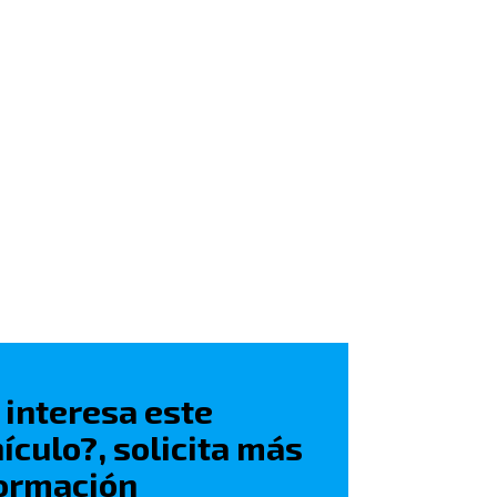
 interesa este
ículo?, solicita más
ormación