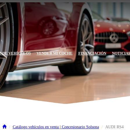
 DE VEHÍCULOS
VENDER MI COCHE
FINANCIACIÓN
NOTICIA
Catálogo vehículos en venta | Concesionario Solsona
AUDI RS4