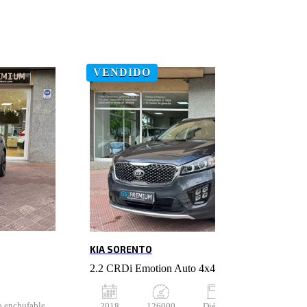
VENDIDO
KIA SORENTO
2.2 CRDi Emotion Auto 4x4 P. Lux
o enchufable
2018
126000
Diésel
Automático