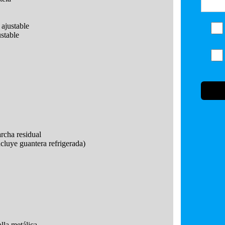
ajustable
stable
rcha residual
cluye guantera refrigerada)
lla metálica