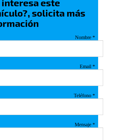
 interesa este
ículo?, solicita más
ormación
Nombre
*
Email
*
Teléfono
*
Mensaje
*