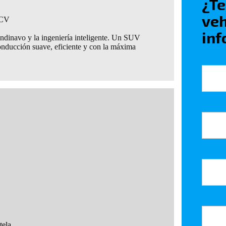
¿Te
veh
 CV
inf
candinavo y la ingeniería inteligente. Un SUV
nducción suave, eficiente y con la máxima
tela