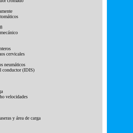
tidor cromado
camente
utomáticos
18
o mecánico
nteros
mos cervicales
los neumáticos
el conductor (IDIS)
ga
cho velocidades
raseras y área de carga