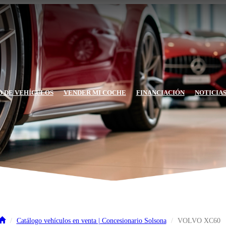
 DE VEHÍCULOS
VENDER MI COCHE
FINANCIACIÓN
NOTICIA
Catálogo vehículos en venta | Concesionario Solsona
VOLVO XC60