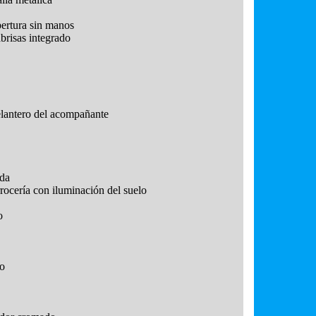
pertura sin manos
brisas integrado
delantero del acompañante
ada
rrocería con iluminación del suelo
o
ro