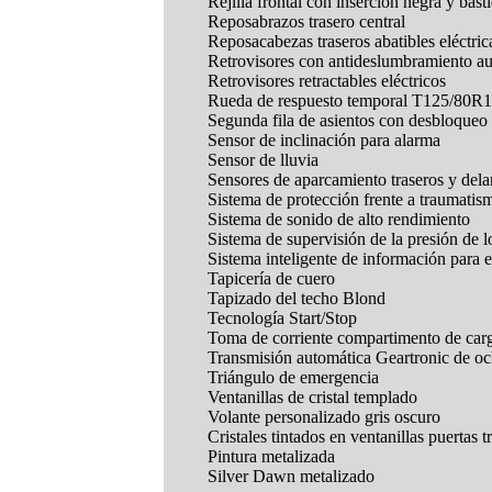
Rejilla frontal con inserción negra y bas
Reposabrazos trasero central
Reposacabezas traseros abatibles eléctri
Retrovisores con antideslumbramiento a
Retrovisores retractables eléctricos
Rueda de respuesto temporal T125/80R
Segunda fila de asientos con desbloque
Sensor de inclinación para alarma
Sensor de lluvia
Sensores de aparcamiento traseros y dela
Sistema de protección frente a traumatis
Sistema de sonido de alto rendimiento
Sistema de supervisión de la presión de 
Sistema inteligente de información para 
Tapicería de cuero
Tapizado del techo Blond
Tecnología Start/Stop
Toma de corriente compartimento de car
Transmisión automática Geartronic de o
Triángulo de emergencia
Ventanillas de cristal templado
Volante personalizado gris oscuro
Cristales tintados en ventanillas puertas t
Pintura metalizada
Silver Dawn metalizado