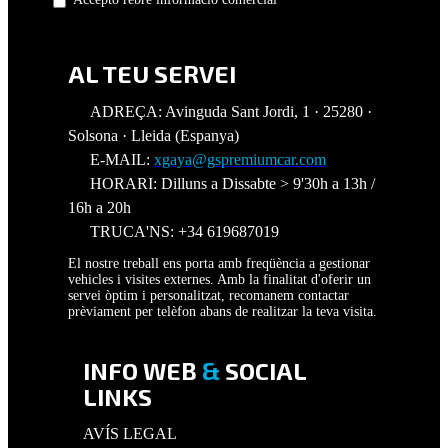
AL TEU SERVEI
ADREÇA: Avinguda Sant Jordi, 1 · 25280 ·
Solsona · Lleida (Espanya)
E-MAIL:
xgaya@gspremiumcar.com
HORARI: Dilluns a Dissabte > 9'30h a 13h /
16h a 20h
TRUCA'NS: +34 619687019
El nostre treball ens porta amb freqüència a gestionar
vehicles i visites externes. Amb la finalitat d'oferir un
servei òptim i personalitzat, recomanem contactar
prèviament per telèfon abans de realitzar la teva visita.
INFO WEB
&
SOCIAL
LINKS
AVÍS LEGAL