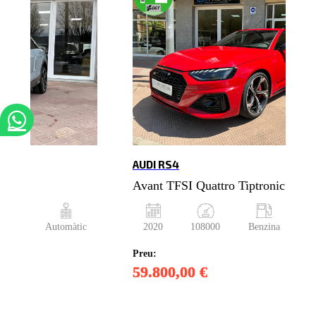
AUDI RS4
nic
Avant TFSI Quattro Tiptronic
èsel
Automàtic
2020
108000
Benzina
A
Preu:
59.800,00 €