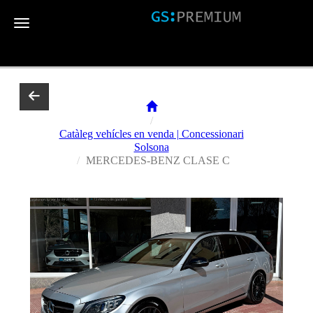
Toggle navigation
Catàleg vehícles en venda | Concessionari
Solsona
MERCEDES-BENZ CLASE C