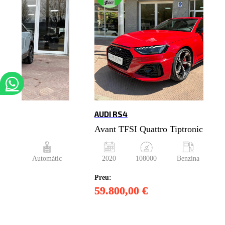
AUDI RS4
nic
Avant TFSI Quattro Tiptronic
èsel
Automàtic
2020
108000
Benzina
A
Preu:
59.800,00 €