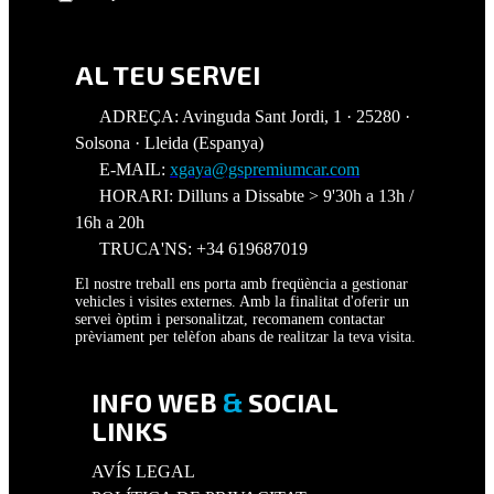
AL TEU SERVEI
ADREÇA: Avinguda Sant Jordi, 1 · 25280 ·
Solsona · Lleida (Espanya)
E-MAIL:
xgaya@gspremiumcar.com
HORARI: Dilluns a Dissabte > 9'30h a 13h /
16h a 20h
TRUCA'NS: +34 619687019
El nostre treball ens porta amb freqüència a gestionar
vehicles i visites externes. Amb la finalitat d'oferir un
servei òptim i personalitzat, recomanem contactar
prèviament per telèfon abans de realitzar la teva visita.
INFO WEB
&
SOCIAL
LINKS
AVÍS LEGAL