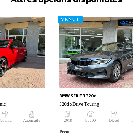
VENUT
BMW SERIE 3 320d
nic
320d xDrive Touring
Benzina
Automàtic
2019
95000
Dièsel
Preu: