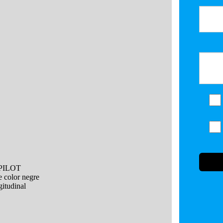
 PILOT
 color negre
gitudinal