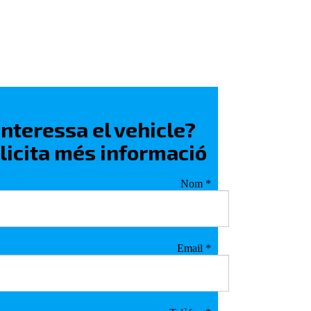
interessa el vehicle?
·licita més informació
Nom
*
Email
*