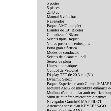
5 portes
5 places
2143 cc
Manual 6 velocitats
Navegador
Paquet AMG complet
Llandes de 19" Bicolor
Climatització Bizona
Seients tipus Baquet
Vidres posteriors enfosquits
Porta gran elèctrica
Modes de conducció
Seients de alcàntara i pell
Sensor de pluja
Llums automàtiques
Control de Velocitat
Display TFT de 20,3 cm (8")
Dynamic Select
Paquet Experience amb Garmin® MAP
Motllura AMG de microfibra dinàmica de
Motllura d'alumini clar amb rectificat lon
Símil de cuir àrtic/microfibra dinàmica
Navegador Garmin® MAP PILOT
Arrencada sense clau KEYLESS-GO
Paquet Exclusiu AMG