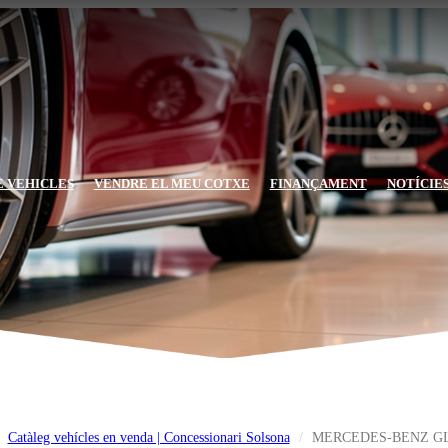
E VEHICLES
VENDRE EL MEU COTXE
FINANÇAMENT
NOTÍCIE
Catàleg vehícles en venda | Concessionari Solsona
MERCEDES-BENZ G