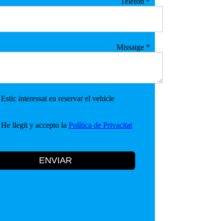
Telèfon
*
Missatge
*
Estic interessat en reservar el vehicle
He llegit y accepto la
Política de Privacitat
ENVIAR