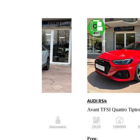
AUDI RS4
5 TDI S Tronic
Avant TFSI Quattro Tiptro
59000
Dièsel
Automàtic
2020
108000
Preu: