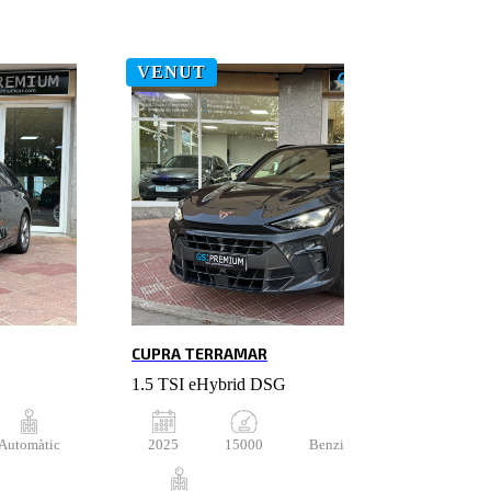
VENUT
CUPRA TERRAMAR
1.5 TSI eHybrid DSG
Automàtic
2025
15000
Benzina híbrid endollable