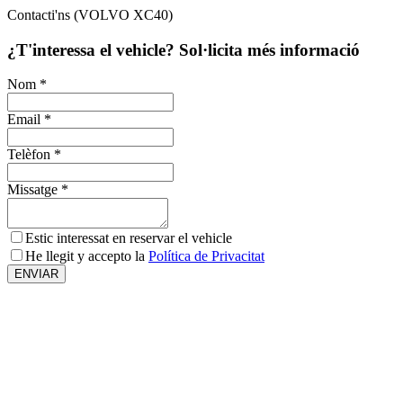
Contacti'ns (VOLVO XC40)
¿T'interessa el vehicle? Sol·licita més informació
Nom
*
Email
*
Telèfon
*
Missatge
*
Estic interessat en reservar el vehicle
He llegit y accepto la
Política de Privacitat
ENVIAR