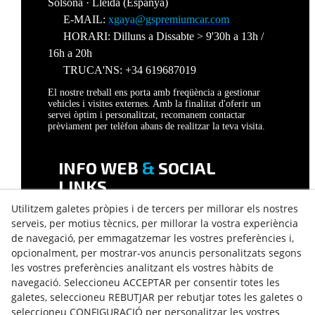
Solsona · Lleida (Espanya)
E-MAIL:
xgaya@gspremiumcar.com
HORARI: Dilluns a Dissabte > 9'30h a 13h /
16h a 20h
TRUCA'NS: +34 619687019
El nostre treball ens porta amb freqüència a gestionar
vehicles i visites externes. Amb la finalitat d'oferir un
servei òptim i personalitzat, recomanem contactar
prèviament per telèfon abans de realitzar la teva visita.
INFO WEB
&
SOCIAL
LINKS
Utilitzem galetes pròpies i de tercers per millorar els nostres
AVÍS LEGAL
serveis, per motius tècnics, per millorar la vostra experiència
POLÍTICA DE PRIVACITAT
de navegació, per emmagatzemar les vostres preferències i,
POLÍTICA DE COOKIES
opcionalment, per mostrar-vos anuncis personalitzats segons
DECLARACIÓ D'ACCESSIBILITAT
les vostres preferències analitzant els vostres hàbits de
navegació. Seleccioneu ACCEPTAR per consentir totes les
galetes, seleccioneu REBUTJAR per rebutjar totes les galetes o
seleccioneu CONFIGURACIÓ per personalitzar les vostres