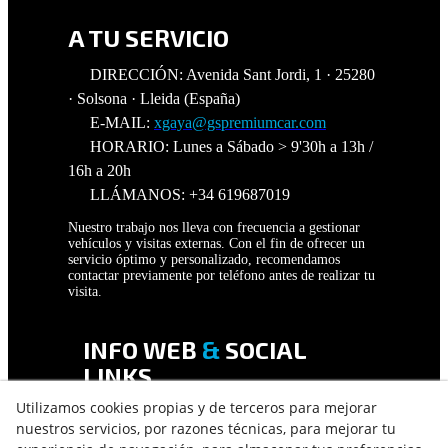
A TU SERVICIO
DIRECCIÓN: Avenida Sant Jordi, 1 · 25280
· Solsona · Lleida (España)
E-MAIL:
xgaya@gspremiumcar.com
HORARIO: Lunes a Sábado > 9'30h a 13h /
16h a 20h
LLÁMANOS: +34 619687019
Nuestro trabajo nos lleva con frecuencia a gestionar
vehículos y visitas externas. Con el fin de ofrecer un
servicio óptimo y personalizado, recomendamos
contactar previamente por teléfono antes de realizar tu
visita.
INFO WEB
&
SOCIAL
LINKS
Utilizamos cookies propias y de terceros para mejorar
AVISO LEGAL
nuestros servicios, por razones técnicas, para mejorar tu
POLÍTICA DE PRIVACIDAD