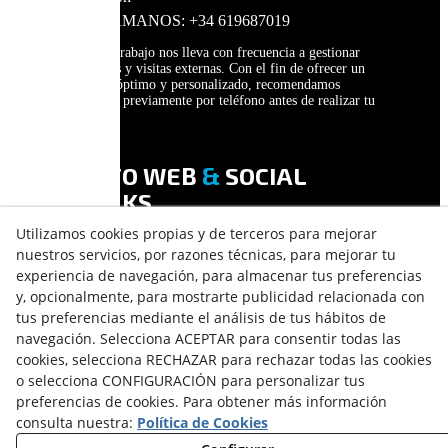
LLÁMANOS: +34 619687019
Nuestro trabajo nos lleva con frecuencia a gestionar
vehículos y visitas externas. Con el fin de ofrecer un
servicio óptimo y personalizado, recomendamos
contactar previamente por teléfono antes de realizar tu
visita.
INFO WEB
&
SOCIAL
LINKS
Utilizamos cookies propias y de terceros para mejorar
AVISO LEGAL
nuestros servicios, por razones técnicas, para mejorar tu
POLÍTICA DE PRIVACIDAD
experiencia de navegación, para almacenar tus preferencias
POLÍTICA DE COOKIES
y, opcionalmente, para mostrarte publicidad relacionada con
DECLARACIÓN DE ACCESIBILIDAD
tus preferencias mediante el análisis de tus hábitos de
navegación. Selecciona ACEPTAR para consentir todas las
cookies, selecciona RECHAZAR para rechazar todas las cookies
o selecciona CONFIGURACIÓN para personalizar tus
preferencias de cookies. Para obtener más información
consulta nuestra:
Política de Cookies