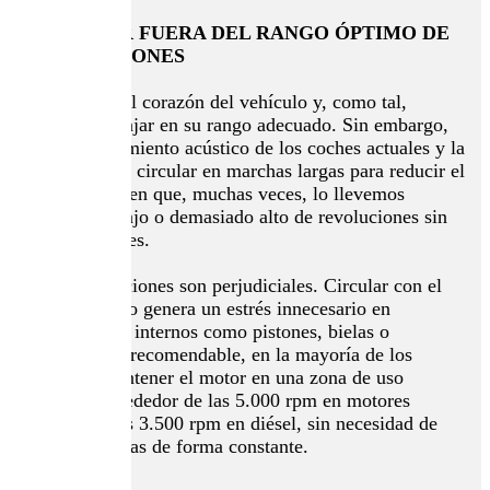
CONDUCIR FUERA DEL RANGO ÓPTIMO DE
REVOLUCIONES
El motor es el corazón del vehículo y, como tal,
necesita trabajar en su rango adecuado. Sin embargo,
el buen aislamiento acústico de los coches actuales y la
costumbre de circular en marchas largas para reducir el
consumo hacen que, muchas veces, lo llevemos
demasiado bajo o demasiado alto de revoluciones sin
ser conscientes.
Ambas situaciones son perjudiciales. Circular con el
motor forzado genera un estrés innecesario en
componentes internos como pistones, bielas o
cigüeñal. Lo recomendable, en la mayoría de los
casos, es mantener el motor en una zona de uso
eficiente: alrededor de las 5.000 rpm en motores
gasolina y las 3.500 rpm en diésel, sin necesidad de
apurar marchas de forma constante.