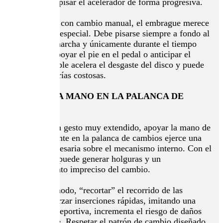
es preferible pisar el acelerador de forma progresiva.
En vehículos con cambio manual, el embrague merece
una atención especial. Debe pisarse siempre a fondo al
cambiar de marcha y únicamente durante el tiempo
necesario. Apoyar el pie en el pedal o anticipar el
punto de acople acelera el desgaste del disco y puede
provocar averías costosas.
APOYAR LA MANO EN LA PALANCA DE
CAMBIOS
Aunque es un gesto muy extendido, apoyar la mano de
forma constante en la palanca de cambios ejerce una
presión innecesaria sobre el mecanismo interno. Con el
tiempo, esto puede generar holguras y un
funcionamiento impreciso del cambio.
Del mismo modo, “recortar” el recorrido de las
marchas o forzar inserciones rápidas, imitando una
conducción deportiva, incrementa el riesgo de daños
en el varillaje. Respetar el patrón de cambio diseñado