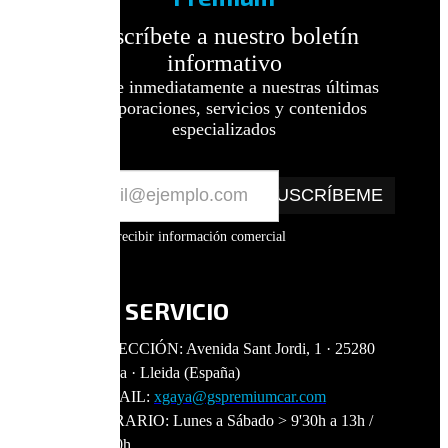
Suscríbete a nuestro boletín
informativo
Accede inmediatamente a nuestras últimas
incorporaciones, servicios y contenidos
especializados
SUSCRÍBEME
Acepto recibir información comercial
A TU SERVICIO
DIRECCIÓN: Avenida Sant Jordi, 1 · 25280
· Solsona · Lleida (España)
E-MAIL:
xgaya@gspremiumcar.com
HORARIO: Lunes a Sábado > 9'30h a 13h /
16h a 20h